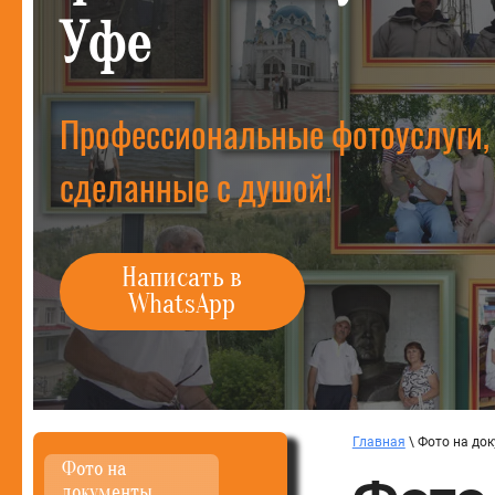
Уфе
Профессиональные фотоуслуги,
сделанные с душой!
Написать в
WhatsApp
Главная
\ Фото на до
Фото на
документы