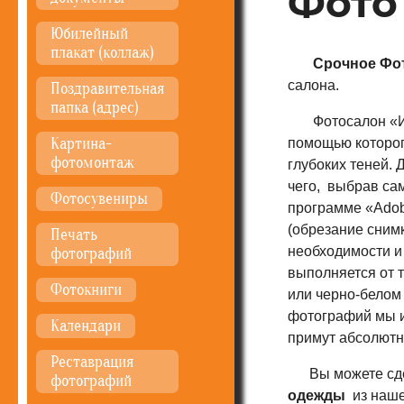
Фото
Юбилейный
плакат (коллаж)
Срочное Фо
салона.
Поздравительная
папка (адрес)
Фотосалон «Иде
Картина-
помощью которог
фотомонтаж
глубоких теней.
чего, выбрав са
Фотосувениры
программе «Adob
(обрезание сним
Печать
необходимости и
фотографий
выполняется от 
Фотокниги
или черно-белом 
фотографий мы и
Календари
примут абсолютн
Реставрация
Вы можете сд
фотографий
одежды
из наше