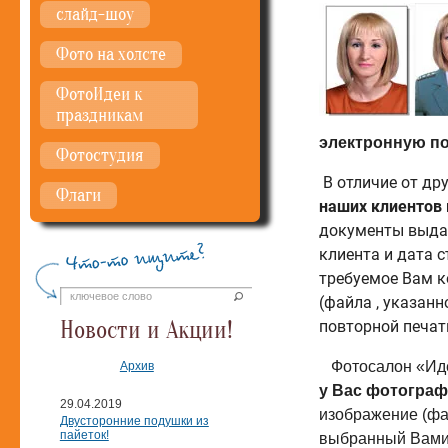
слайд-шоу
Фото на холсте
ФотоИдеи к
праздникам
электронную по
Фотостудия
В отличие от др
Флаги
наших клиентов
документы выдаё
клиента и дата 
требуемое Вам к
(файла , указанн
Новости и Акции!
повторной печати
Фотосалон «Иде
Архив
у Вас фотогра
29.04.2019
изображение (фай
Двусторонние подушки из
пайеток!
выбранный Вами 