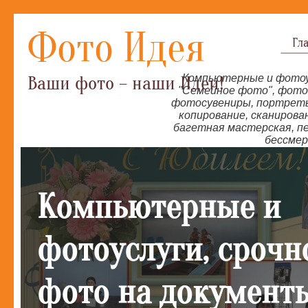
Фото Идея
Гл
Ваши фото – наши Идеи!
Компьютерные и фотоу
"Семейное фото", фотод
фотосувениры, портреты 
копирование, сканирова
багетная мастерская, п
бессмер
Компьютерные и
фотоуслуги, срочн
фото на документ